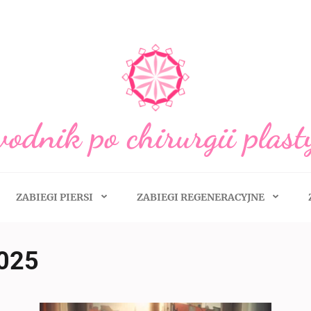
odnik po chirurgii plast
ZABIEGI PIERSI
ZABIEGI REGENERACYJNE
025