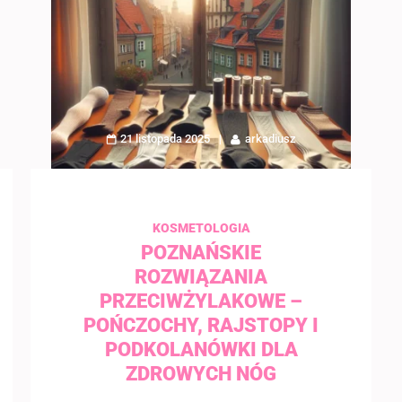
21 listopada 2025
arkadiusz
KOSMETOLOGIA
POZNAŃSKIE
ROZWIĄZANIA
PRZECIWŻYLAKOWE –
POŃCZOCHY, RAJSTOPY I
PODKOLANÓWKI DLA
ZDROWYCH NÓG