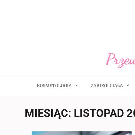
Skip
to
content
(Press
Enter)
Przew
KOSMETOLOGIA
ZABIEGI CIAŁA
MIESIĄC:
LISTOPAD 2