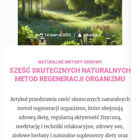
14 marca 2025
arkadiusz
NATURALNE METODY ODNOWY
SZEŚĆ SKUTECZNYCH NATURALNYCH
METOD REGENERACJI ORGANIZMU
Artykuł przedstawia sześć skutecznych naturalnych
metod regeneracji organizmu, które obejmują
zdrową dietę, regularną aktywność fizyczną,
medytację i techniki relaksacyjne, zdrowy sen,
ziołowe herbaty i naturalne suplementy diety oraz