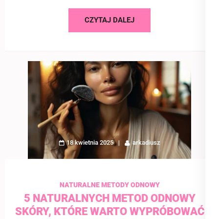
CZYTAJ DALEJ
18 kwietnia 2025
arkadiusz
NATURALNE METODY ODNOWY
5 NATURALNYCH METOD ODNOWY
SKÓRY, KTÓRE WARTO WYPRÓBOWAĆ