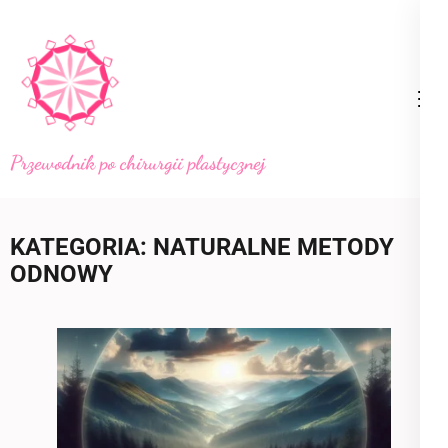
Skip
to
content
(Press
Enter)
Przewodnik po chirurgii plastycznej
KATEGORIA:
NATURALNE METODY
ODNOWY