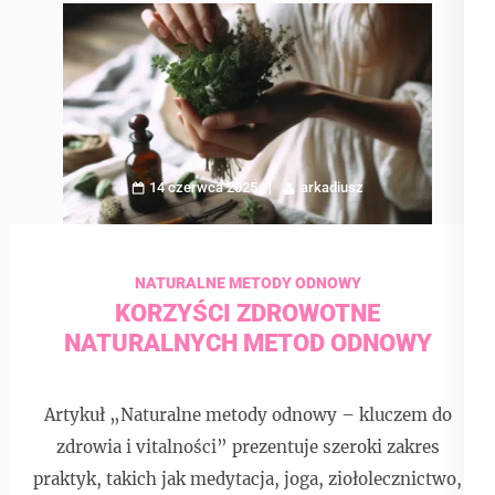
14 czerwca 2025
arkadiusz
NATURALNE METODY ODNOWY
KORZYŚCI ZDROWOTNE
NATURALNYCH METOD ODNOWY
Artykuł „Naturalne metody odnowy – kluczem do
zdrowia i vitalności” prezentuje szeroki zakres
praktyk, takich jak medytacja, joga, ziołolecznictwo,