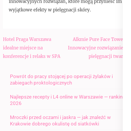
innowacyjnych rozwiązań, które mogą przynieść im
wyjątkowe efekty w pielęgnacji skóry.
Nawigacja
Hotel Praga Warszawa
Alkmie Pure Face Towels:
wpisu
idealne miejsce na
Innowacyjne rozwiązanie w
konferencje i relaks w SPA
pielęgnacji twarzy
Powrót do pracy stojącej po operacji żylaków i
zabiegach proktologicznych
Najlepsze recepty i L4 online w Warszawie — ranking
2026
Mroczki przed oczami i jaskra — jak znaleźć w
Krakowie dobrego okulistę od siatkówki