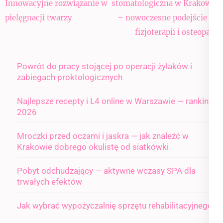
wpisu
Innowacyjne rozwiązanie w
stomatologiczna w Krakowie
pielęgnacji twarzy
– nowoczesne podejście do
fizjoterapii i osteopatii
Powrót do pracy stojącej po operacji żylaków i
zabiegach proktologicznych
Najlepsze recepty i L4 online w Warszawie — ranking
2026
Mroczki przed oczami i jaskra — jak znaleźć w
Krakowie dobrego okulistę od siatkówki
Pobyt odchudzający — aktywne wczasy SPA dla
trwałych efektów
Jak wybrać wypożyczalnię sprzętu rehabilitacyjnego