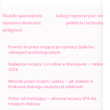
Nawigacja
Mazidło opatrunkowe:
Zabiegi regeneracyjne: nowe
wpisu
tajemnica skutecznej
podejścia i technologie
pielęgnacji
Powrót do pracy stojącej po operacji żylaków i
zabiegach proktologicznych
Najlepsze recepty i L4 online w Warszawie — ranking
2026
Mroczki przed oczami i jaskra — jak znaleźć w
Krakowie dobrego okulistę od siatkówki
Pobyt odchudzający — aktywne wczasy SPA dla
trwałych efektów