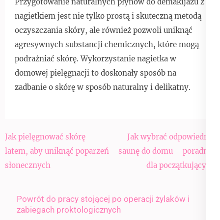
Przygotowanie naturalnych płynów do demakijażu z
nagietkiem jest nie tylko prostą i skuteczną metodą
oczyszczania skóry, ale również pozwoli uniknąć
agresywnych substancji chemicznych, które mogą
podrażniać skórę. Wykorzystanie nagietka w
domowej pielęgnacji to doskonały sposób na
zadbanie o skórę w sposób naturalny i delikatny.
Nawigacja
Jak pielęgnować skórę
Jak wybrać odpowiednią
wpisu
latem, aby uniknąć poparzeń
saunę do domu – poradnik
słonecznych
dla początkujących
Powrót do pracy stojącej po operacji żylaków i
zabiegach proktologicznych