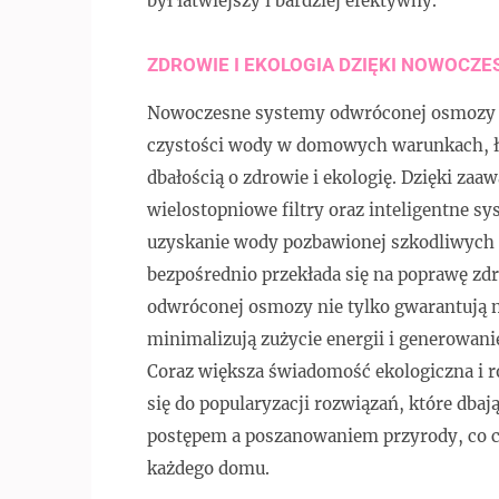
był łatwiejszy i bardziej efektywny.
ZDROWIE I EKOLOGIA DZIĘKI NOWOCZ
Nowoczesne systemy odwróconej osmozy s
czystości wody w domowych warunkach, łąc
dbałością o zdrowie i ekologię. Dzięki z
wielostopniowe filtry oraz inteligentne s
uzyskanie wody pozbawionej szkodliwych sub
bezpośrednio przekłada się na poprawę 
odwróconej osmozy nie tylko gwarantują na
minimalizują zużycie energii i generowan
Coraz większa świadomość ekologiczna i
się do popularyzacji rozwiązań, które db
postępem a poszanowaniem przyrody, co c
każdego domu.