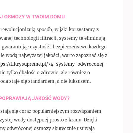
J OSMOZY W TWOIM DOMU
wolucjonizują sposób, w jaki korzystamy z
ej technologii filtracji, systemy te eliminują
 gwarantując czystość i bezpieczeństwo każdego
 się wodą najwyższej jakości, warto zapoznać się z
tps://filtrysupreme.pl/74-systemy-odwroconej-
nie tylko dbałość o zdrowie, ale również o
oda staje się standardem, a nie luksusem.
POPRAWIAJĄ JAKOŚĆ WODY?
tają się coraz popularniejszym rozwiązaniem
czystej wody dostępnej prosto z kranu. Dzięki
temy odwróconej osmozy skutecznie usuwają