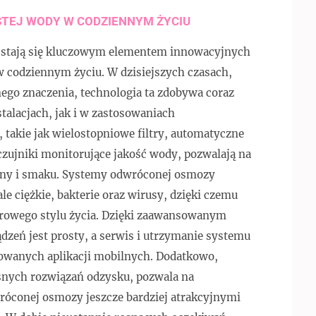
STEJ WODY W CODZIENNYM ŻYCIU
stają się kluczowym elementem innowacyjnych
w codziennym życiu. W dzisiejszych czasach,
nego znaczenia, technologia ta zdobywa coraz
alacjach, jak i w zastosowaniach
takie jak wielostopniowe filtry, automatyczne
czujniki monitorujące jakość wody, pozwalają na
eny i smaku. Systemy odwróconej osmozy
e ciężkie, bakterie oraz wirusy, dzięki czemu
drowego stylu życia. Dzięki zaawansowanym
eń jest prosty, a serwis i utrzymanie systemu
kowanych aplikacji mobilnych. Dodatkowo,
nych rozwiązań odzysku, pozwala na
wróconej osmozy jeszcze bardziej atrakcyjnymi