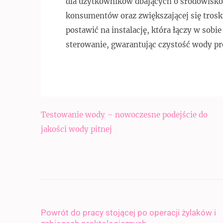
dla użytkowników dbających o środowisko
konsumentów oraz zwiększającej się troski
postawić na instalację, która łączy w sobi
sterowanie, gwarantując czystość wody p
Nawigacja
Testowanie wody – nowoczesne podejście do
wpisu
jakości wody pitnej
Powrót do pracy stojącej po operacji żylaków i