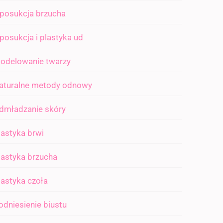
iposukcja brzucha
iposukcja i plastyka ud
odelowanie twarzy
aturalne metody odnowy
dmładzanie skóry
lastyka brwi
lastyka brzucha
lastyka czoła
odniesienie biustu