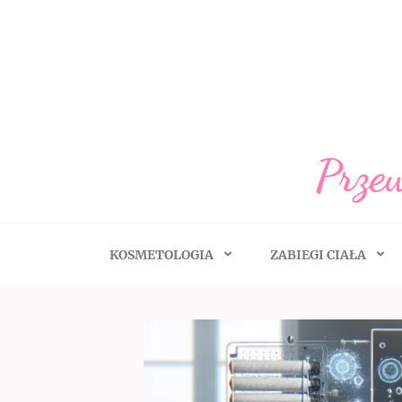
Skip
to
content
(Press
Enter)
Przew
KOSMETOLOGIA
ZABIEGI CIAŁA