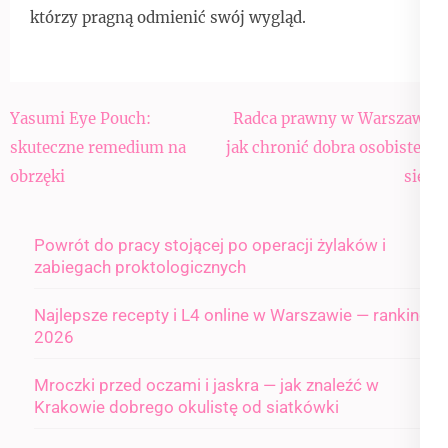
którzy pragną odmienić swój wygląd.
Nawigacja
Yasumi Eye Pouch:
Radca prawny w Warszawie
wpisu
skuteczne remedium na
jak chronić dobra osobiste w
obrzęki
sieci
Powrót do pracy stojącej po operacji żylaków i
zabiegach proktologicznych
Najlepsze recepty i L4 online w Warszawie — ranking
2026
Mroczki przed oczami i jaskra — jak znaleźć w
Krakowie dobrego okulistę od siatkówki