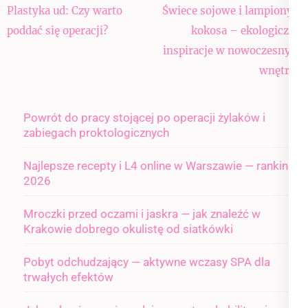
Nawigacja
Plastyka ud: Czy warto
Świece sojowe i lampiony z
wpisu
poddać się operacji?
kokosa – ekologiczne
inspiracje w nowoczesnym
wnętrzu
Powrót do pracy stojącej po operacji żylaków i
zabiegach proktologicznych
Najlepsze recepty i L4 online w Warszawie — ranking
2026
Mroczki przed oczami i jaskra — jak znaleźć w
Krakowie dobrego okulistę od siatkówki
Pobyt odchudzający — aktywne wczasy SPA dla
trwałych efektów