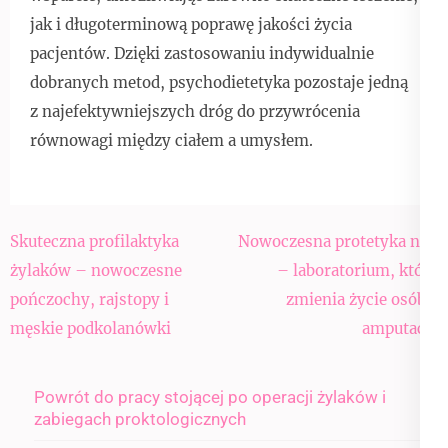
jak i długoterminową poprawę jakości życia
pacjentów. Dzięki zastosowaniu indywidualnie
dobranych metod, psychodietetyka pozostaje jedną
z najefektywniejszych dróg do przywrócenia
równowagi między ciałem a umysłem.
Nawigacja
Skuteczna profilaktyka
Nowoczesna protetyka nóg
wpisu
żylaków – nowoczesne
– laboratorium, które
pończochy, rajstopy i
zmienia życie osób z
męskie podkolanówki
amputacją
Powrót do pracy stojącej po operacji żylaków i
zabiegach proktologicznych