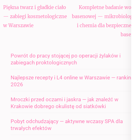
Nawigacja
Piękna twarz i gładkie ciało
Kompletne badanie wody
wpisu
— zabiegi kosmetologiczne
basenowej — mikrobiologia
w Warszawie
i chemia dla bezpiecznego
basenu
Powrót do pracy stojącej po operacji żylaków i
zabiegach proktologicznych
Najlepsze recepty i L4 online w Warszawie — ranking
2026
Mroczki przed oczami i jaskra — jak znaleźć w
Krakowie dobrego okulistę od siatkówki
Pobyt odchudzający — aktywne wczasy SPA dla
trwałych efektów