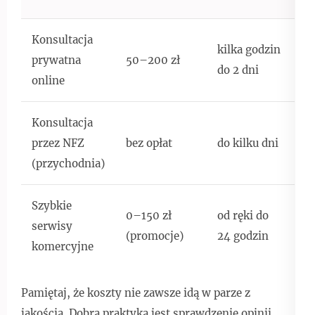
Konsultacja
kilka godzin
prywatna
50–200 zł
do 2 dni
online
Konsultacja
przez NFZ
bez opłat
do kilku dni
(przychodnia)
Szybkie
0–150 zł
od ręki do
serwisy
(promocje)
24 godzin
komercyjne
Pamiętaj, że koszty nie zawsze idą w parze z
jakością. Dobrą praktyką jest sprawdzenie opinii