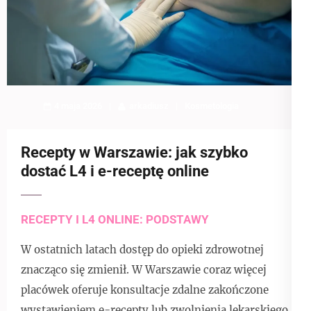
4 maja 2026
arkadiusz
Kosmetologia
Recepty w Warszawie: jak szybko
dostać L4 i e-receptę online
RECEPTY I L4 ONLINE: PODSTAWY
W ostatnich latach dostęp do opieki zdrowotnej
znacząco się zmienił. W Warszawie coraz więcej
placówek oferuje konsultacje zdalne zakończone
wystawieniem e-recepty lub zwolnienia lekarskiego