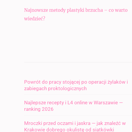
Nawigacja
Najnowsze metody plastyki brzucha – co warto
wpisu
wiedzieć?
Powrót do pracy stojącej po operacji żylaków i
zabiegach proktologicznych
Najlepsze recepty i L4 online w Warszawie —
ranking 2026
Mroczki przed oczami i jaskra — jak znaleźć w
Krakowie dobrego okulistę od siatkówki