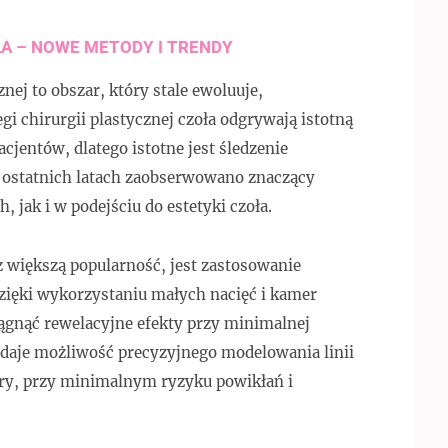
ŁA – NOWE METODY I TRENDY
znej to obszar, który stale ewoluuje,
i chirurgii plastycznej czoła odgrywają istotną
cjentów, dlatego istotne jest śledzenie
W ostatnich latach zaobserwowano znaczący
 jak i w podejściu do estetyki czoła.
z większą popularność, jest zastosowanie
Dzięki wykorzystaniu małych nacięć i kamer
ągnąć rewelacyjne efekty przy minimalnej
 daje możliwość precyzyjnego modelowania linii
kóry, przy minimalnym ryzyku powikłań i