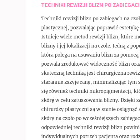
TECHNIKI REWIZJI BLIZN PO ZABIEGAC
Techniki rewizji blizn po zabiegach na czo
plastycznej, pozwalając poprawić estetykę
Istnieje wiele metod rewizji blizn, które 
blizny i jej lokalizacji na czole. Jedną z p
która polega na usuwaniu blizn za pomocą
pozwala zredukować widoczność blizn oraz
skuteczną techniką jest chirurgiczna rewizj
starannie zszyje ranę, minimalizując tym
się również techniki mikropigmentacji, k
skórę w celu zatuszowania blizny. Dzięki z
chirurdzy plastyczni są w stanie osiągnąć
skóry na czoło po wcześniejszych zabiega
odpowiedniej techniki rewizji blizn powi
indywidualnych potrzeb pacjenta oraz rodza