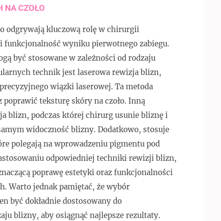
H NA CZOŁO
ło odgrywają kluczową rolę w chirurgii
 i funkcjonalność wyniku pierwotnego zabiegu.
mogą być stosowane w zależności od rodzaju
opularnych technik jest laserowa rewizja blizn,
 precyzyjnego wiązki laserowej. Ta metoda
 poprawić teksturę skóry na czoło. Inną
a blizn, podczas której chirurg usunie bliznę i
 samym widoczność blizny. Dodatkowo, stosuje
tóre polegają na wprowadzeniu pigmentu pod
astosowaniu odpowiedniej techniki rewizji blizn,
 znaczącą poprawę estetyki oraz funkcjonalności
ch. Warto jednak pamiętać, że wybór
nien być dokładnie dostosowany do
ju blizny, aby osiągnąć najlepsze rezultaty.