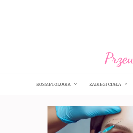
Skip
to
content
(Press
Enter)
Przew
KOSMETOLOGIA
ZABIEGI CIAŁA