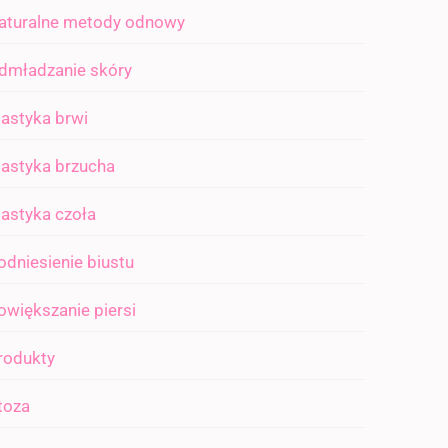
aturalne metody odnowy
dmładzanie skóry
lastyka brwi
lastyka brzucha
lastyka czoła
odniesienie biustu
owiększanie piersi
rodukty
toza