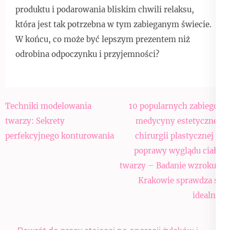
produktu i podarowania bliskim chwili relaksu,
która jest tak potrzebna w tym zabieganym świecie.
W końcu, co może być lepszym prezentem niż
odrobina odpoczynku i przyjemności?
Nawigacja
Techniki modelowania
10 popularnych zabiegów
wpisu
twarzy: Sekrety
medycyny estetycznej i
perfekcyjnego konturowania
chirurgii plastycznej do
poprawy wyglądu ciała i
twarzy – Badanie wzroku w
Krakowie sprawdza się
idealnie!