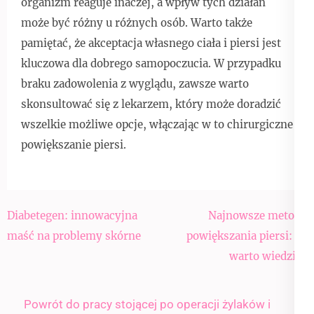
organizm reaguje inaczej, a wpływ tych działań
może być różny u różnych osób. Warto także
pamiętać, że akceptacja własnego ciała i piersi jest
kluczowa dla dobrego samopoczucia. W przypadku
braku zadowolenia z wyglądu, zawsze warto
skonsultować się z lekarzem, który może doradzić
wszelkie możliwe opcje, włączając w to chirurgiczne
powiększanie piersi.
Nawigacja
Diabetegen: innowacyjna
Najnowsze metody
wpisu
maść na problemy skórne
powiększania piersi: co
warto wiedzieć
Powrót do pracy stojącej po operacji żylaków i