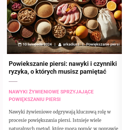
10 listopada 2024
arkadiusz
Powiększanie piersi
Powiekszanie piersi: nawyki i czynniki
ryzyka, o których musisz pamiętać
NAWYKI ŻYWIENIOWE SPRZYJAJĄCE
POWIĘKSZANIU PIERSI
Nawyki żywieniowe odgrywają kluczową rolę w
procesie powiększania piersi. Istnieje wiele
naturalnych metod, które mogą pomóc w poprawie